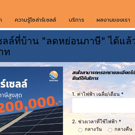
ก
ความรู้โซล่าร์เซลล์
บริการ
ผลงานของเรา
ลล์ที่บ้าน "ลดหย่อนภาษี" ได้แล้ว
Solar Rooftop โครา
าท
1 item items
สนใจสามารถกรอกรายละเอียดได้
ยินดีให้บริการ
1. ค่าไฟฟ้า เฉลี่ย/เดือน *
2. ช่วงเวลาที่ใช้ไฟฟ้า *
กลางวัน
กลางคืน