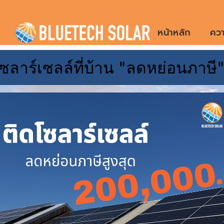
Skip
to
หน้าหลัก
ควา
content
ซลาร์เซลล์ที่บ้าน "ลดหย่อนภาษี
โรงจอด