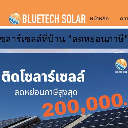
Skip
to
หน้าหลัก
ควา
content
ซลาร์เซลล์ที่บ้าน "ลดหย่อนภาษี