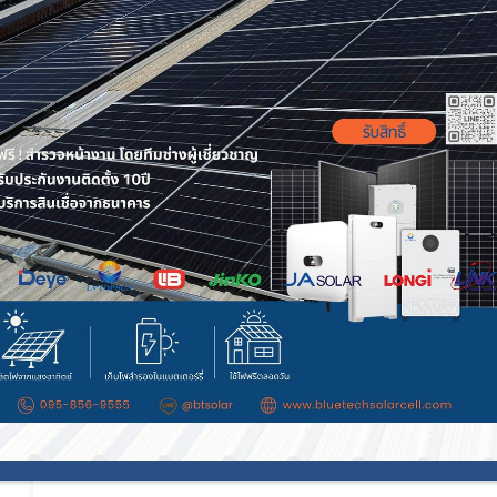
Arkad
ฝุ่น pm2.5 คือ อะไร
ฝุ่น PM2.5 คืออะไร? ภัยเงียบที่รุนแรงขึ้น และวิธีรับม
Arkad โดย BlueTech Solar ในปัจจุบัน ท้องฟ้าที่ดูเห
หมอกจางๆ ในยามเช้า อาจไม่ใช่สัญญาณของอากาศด
ไป
Continue reading