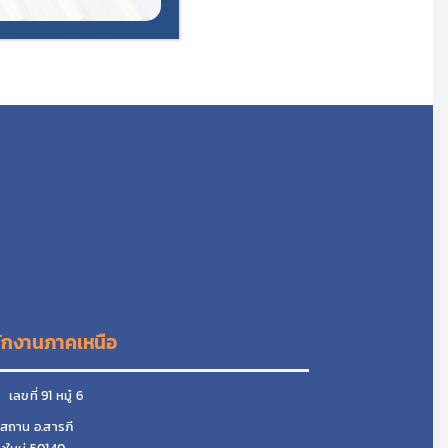
ักงานภาคเหนือ
ลขที่ 91 หมู๋ 6
สถาน อ.สารภี