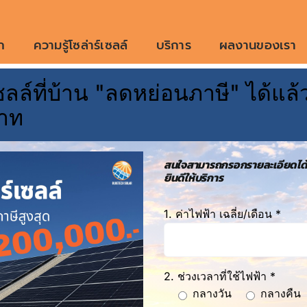
ก
ความรู้โซล่าร์เซลล์
บริการ
ผลงานของเรา
ลล์ที่บ้าน "ลดหย่อนภาษี" ได้แล้ว
ับติดตั้งโซล่าเซลล์ แพ
าท
1 item items
สนใจสามารถกรอกรายละเอียดได้
ยินดีให้บริการ
1. ค่าไฟฟ้า เฉลี่ย/เดือน *
2. ช่วงเวลาที่ใช้ไฟฟ้า *
กลางวัน
กลางคืน