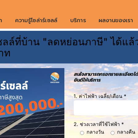
ก
ความรู้โซล่าร์เซลล์
บริการ
ผลงานของเรา
ลล์ที่บ้าน "ลดหย่อนภาษี" ได้แล้ว
งงานแสงอาทิตย์ เชียง
าท
1 item items
สนใจสามารถกรอกรายละเอียดได้
ยินดีให้บริการ
1. ค่าไฟฟ้า เฉลี่ย/เดือน *
2. ช่วงเวลาที่ใช้ไฟฟ้า *
กลางวัน
กลางคืน