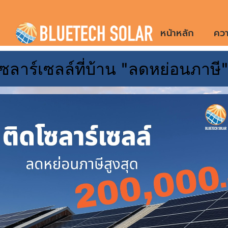
Skip
to
หน้าหลัก
ควา
content
ซลาร์เซลล์ที่บ้าน "ลดหย่อนภาษี
ป