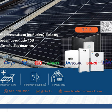
Arkad
ฝุ่น pm2.5 คือ อะไร
ฝุ่น PM2.5 คืออะไร? ภัยเงียบที่รุนแรงขึ้น และวิธีรับม
Arkad โดย BlueTech Solar ในปัจจุบัน ท้องฟ้าที่ดูเห
หมอกจางๆ ในยามเช้า อาจไม่ใช่สัญญาณของอากาศด
ไป
Continue reading