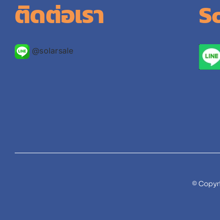
ติดต่อเรา
S
@solarsale
© Copyr