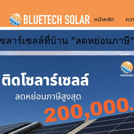
Skip
to
หน้าหลัก
ควา
content
ซลาร์เซลล์ที่บ้าน "ลดหย่อนภาษี
ติด