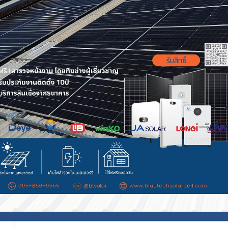
โซล่าเซลล์ พะเยา
รับติดตั้งโซล่าเซลล์ พะเยา
รับติดตั้งโซล่าเซลล์ พะเยา พลังงานสะอาด ประหยัดค่
อนาคตที่ยั่งยืน สำหรับชาวพะเยาที่กำลังมองหาวิธีล
ไฟฟ้าในระยะยาว ติดต่อ BlueTech Solar สำนักงาน
โทร : 065-925-2691 Line OA ภาคเหนือ : @bluet
Continue reading