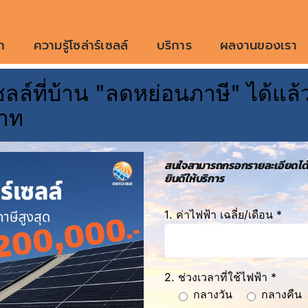
ก
ความรู้โซล่าร์เซลล์
บริการ
ผลงานของเรา
ลล์ที่บ้าน "ลดหย่อนภาษี" ได้แล้ว
ั้ง Solar Rooftop สก
าท
1 item items
สนใจสามารถกรอกรายละเอียดได้
ยินดีให้บริการ
1. ค่าไฟฟ้า เฉลี่ย/เดือน *
2. ช่วงเวลาที่ใช้ไฟฟ้า *
กลางวัน
กลางคืน