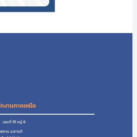
ักงานภาคเหนือ
ลขที่ 91 หมู๋ 6
สถาน อ.สารภี