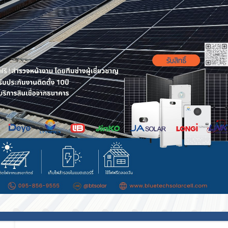
ติดตั้ง Solar Rooftop ภาคอีสาน
รับติดตั้ง โซล่าเซลล์ โคราช ค่าไฟลด เ
จริง
รับติดตั้ง โซล่าเซลล์ โคราช โดย BlueTech Solar ค
เห็นผลจริง คุ้มทุนเร็ว ประหยัดยาวนาน วางแผนออ
โดยวิศวกรได้รับใบรับรองจากแบรนด์โซล่าเซลล์ชั้
Continue reading