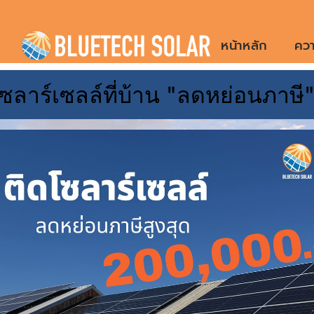
Skip
to
หน้าหลัก
ควา
content
ซลาร์เซลล์ที่บ้าน "ลดหย่อนภาษี